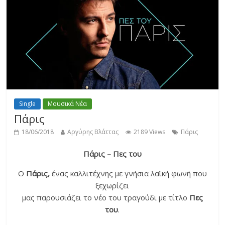
Single
Μουσικά Νέα
Πάρις
18/06/2018
Αργύρης Βλάττας
2189 Views
Πάρις
Πάρις – Πες του
Ο
Πάρις,
ένας καλλιτέχνης με γνήσια λαϊκή φωνή που
ξεχωρίζει
μας παρουσιάζει το νέο του τραγούδι με τίτλο
Πες
του
.