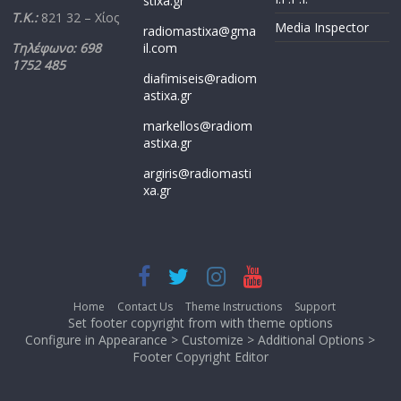
stixa.gr
Τ.Κ.:
821 32 – Χίος
Media Inspector
radiomastixa@gma
Τηλέφωνο: 698
il.com
1752 485
diafimiseis@radiom
astixa.gr
markellos@radiom
astixa.gr
argiris@radiomasti
xa.gr
Home
Contact Us
Theme Instructions
Support
Set footer copyright from with theme options
Configure in Appearance > Customize > Additional Options >
Footer Copyright Editor