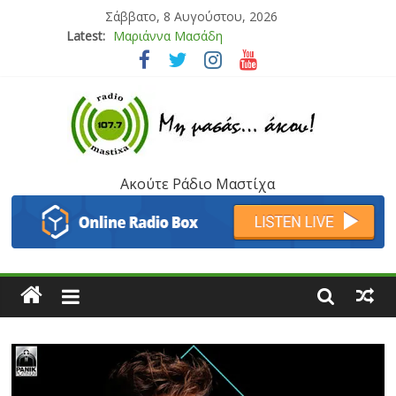
Σάββατο, 8 Αυγούστου, 2026
Latest:
Μαριάννα Μασάδη
Τάνια Μπρεάζου
Bliss
Μάνος Τρυπιάς & Γιώργος Στρατάκης
Ιορδάνης Αγαπητός
Ακούτε Ράδιο Μαστίχα