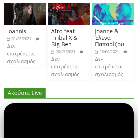
Ioannis
Afro feat.
Joanne &
Tribal X &
Έλενα
31/05/2021
Big Ben
Παπαρίζου
Δεν
20/07/2021
28/06/2021
επιτρέπεται
Δεν
Δεν
σχολιασμός
επιτρέπεται
επιτρέπεται
σχολιασμός
σχολιασμός
Ακούστε Live