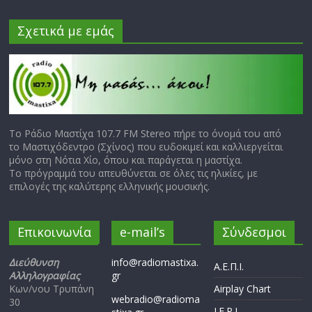
Σχετικά με εμάς
Το Ράδιο Μαστίχα 107.7 FM Stereo πήρε το όνομά του από
το Μαστιχόδεντρο (Σχίνος) που ευδοκιμεί και καλλιεργείται
μόνο στη Νότια Χίο, όπου και παράγεται η μαστίχα.
Το πρόγραμμά του απευθύνεται σε όλες τις ηλικίες, με
επιλογές της καλύτερης ελληνικής μουσικής.
Επικοινωνία
e-mail’s
Σύνδεσμοι
Διεύθυνση
info@radiomastixa.
Α.Ε.Π.Ι.
Αλληλογραφίας
gr
Κων/νου Τρυπάνη
Airplay Chart
webradio@radioma
30
I.F.P.I.