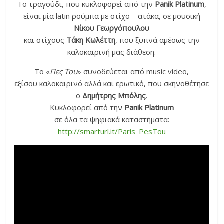
Το τραγούδι, που κυκλοφορεί από την
Panik Platinum
,
είναι μία latin ρούμπα με στίχο – ατάκα, σε μουσική
Νίκου Γεωργόπουλου
και στίχους
Τάκη Κωλέττη
, που ξυπνά αμέσως την
καλοκαιρινή μας διάθεση.
Το «
Πες Του
» συνοδεύεται από music video,
εξίσου καλοκαιρινό αλλά και ερωτικό, που σκηνοθέτησε
ο
Δημήτρης Μπόλης
.​
Κυκλοφορεί από την
Panik Platinum
σε όλα τα ψηφιακά καταστήματα:
http://smarturl.it/Paris_PesTou