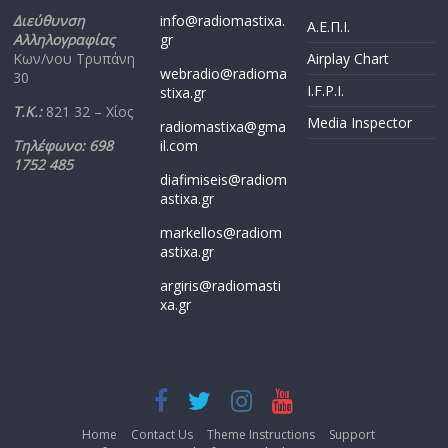
Διεύθυνση
info@radiomastixa.
Α.Ε.Π.Ι.
Αλληλογραφίας
gr
Κων/νου Τρυπάνη
Airplay Chart
webradio@radioma
30
I.F.P.I.
stixa.gr
Τ.Κ.:
821 32 – Χίος
Media Inspector
radiomastixa@gma
Τηλέφωνο: 698
il.com
1752 485
diafimiseis@radiom
astixa.gr
markellos@radiom
astixa.gr
argiris@radiomasti
xa.gr
Home
Contact Us
Theme Instructions
Support