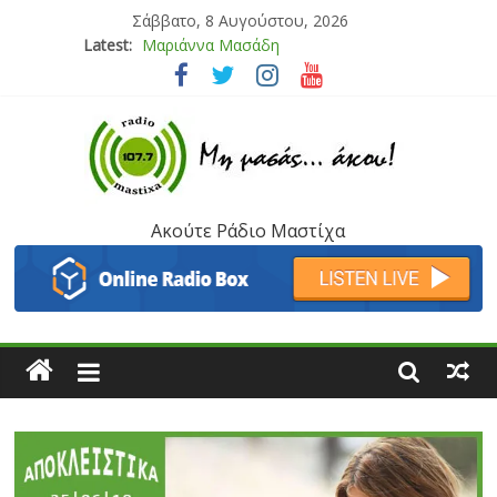
Σάββατο, 8 Αυγούστου, 2026
Latest:
Μαριάννα Μασάδη
Τάνια Μπρεάζου
Bliss
Μάνος Τρυπιάς & Γιώργος Στρατάκης
Ιορδάνης Αγαπητός
Ακούτε Ράδιο Μαστίχα