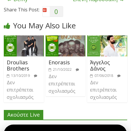
Share This Post:
0
You May Also Like
Droulias
Enorasis
Άγγελος
Brothers
Δάνος
21/10/2022
13/10/2019
Δεν
07/06/2018
Δεν
Δεν
επιτρέπεται
επιτρέπεται
επιτρέπεται
σχολιασμός
σχολιασμός
σχολιασμός
Ακούστε Live