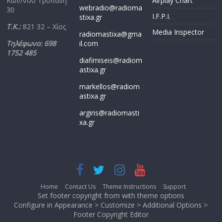
Κων/νου Τρυπάνη
Airplay Chart
webradio@radioma
30
I.F.P.I.
stixa.gr
Τ.Κ.:
821 32 – Χίος
Media Inspector
radiomastixa@gma
Τηλέφωνο: 698
il.com
1752 485
diafimiseis@radiom
astixa.gr
markellos@radiom
astixa.gr
argiris@radiomasti
xa.gr
Home
Contact Us
Theme Instructions
Support
Set footer copyright from with theme options
Configure in Appearance > Customize > Additional Options >
Footer Copyright Editor