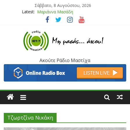
Σάββατο, 8 Αυγούστου, 2026
Latest:
Μαριάννα Μασάδη
Τάνια Μπρεάζου
Bliss
Μάνος Τρυπιάς & Γιώργος Στρατάκης
Ιορδάνης Αγαπητός
Ακούτε Ράδιο Μαστίχα
Τζωρτζίνα Νικάκη