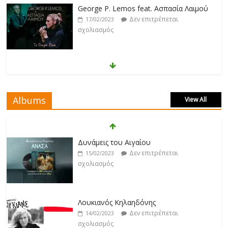
George P. Lemos feat. Ασπασία Λαιμού
Δεν επιτρέπεται
17/02/2023
σχολιασμός
Μάριος Δαρβίρας
Δεν επιτρέπεται
17/02/2023
σχολιασμός
Albums
View All
Klavdia
Δεν επιτρέπεται
17/02/2023
Δυνάμεις του Αιγαίου
σχολιασμός
Δεν επιτρέπεται
15/02/2023
σχολιασμός
Άρτεμις Ρέντζιου
Δεν επιτρέπεται
19/02/2023
Λουκιανός Κηλαηδόνης
σχολιασμός
Δεν επιτρέπεται
14/02/2023
σχολιασμός