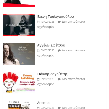
Jackpot
Δεν επιτρέπεται
19/02/2023
Ελένη Τσαλιγοπούλου
σχολιασμός
Δεν επιτρέπεται
13/02/2023
σχολιασμός
Αγγέλω Σφέτσου
Δεν επιτρέπεται
09/02/2023
σχολιασμός
Γιάννης Λογοθέτης
Δεν επιτρέπεται
09/02/2023
σχολιασμός
Anemos
Δεν επιτρέπεται
03/02/2023