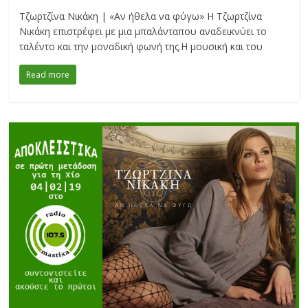
Τζωρτζίνα Νικάκη | «Αν ήθελα να φύγω» Η Τζωρτζίνα
Νικάκη επιστρέφει με μια μπαλάνταπου αναδεικνύει το
ταλέντο και την μοναδική φωνή της.Η μουσική και του
Read more