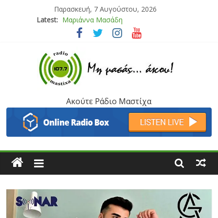
Παρασκευή, 7 Αυγούστου, 2026
Latest:
Μαριάννα Μασάδη
Τάνια Μπρεάζου
Bliss
Μάνος Τρυπιάς & Γιώργος Στρατάκης
Ιορδάνης Αγαπητός
Ακούτε Ράδιο Μαστίχα