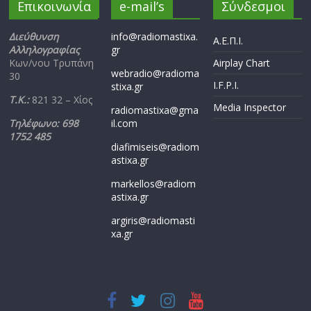
Επικοινωνία
e-mail’s
Σύνδεσμοι
Διεύθυνση
info@radiomastixa.
Α.Ε.Π.Ι.
Αλληλογραφίας
gr
Κων/νου Τρυπάνη
Airplay Chart
webradio@radioma
30
I.F.P.I.
stixa.gr
Τ.Κ.:
821 32 – Χίος
Media Inspector
radiomastixa@gma
Τηλέφωνο: 698
il.com
1752 485
diafimiseis@radiom
astixa.gr
markellos@radiom
astixa.gr
argiris@radiomasti
xa.gr