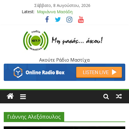
Σάββατο, 8 Αυγούστου, 2026
Latest:
Μαριάννα Μασάδη
Τάνια Μπρεάζου
Bliss
Μάνος Τρυπιάς & Γιώργος Στρατάκης
Ιορδάνης Αγαπητός
Ακούτε Ράδιο Μαστίχα
Γιάννης Αλεξόπουλος