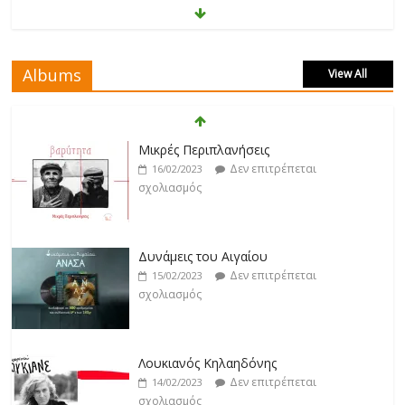
Μάριος Δαρβίρας
Δεν επιτρέπεται
17/02/2023
σχολιασμός
Albums
View All
Klavdia
Δεν επιτρέπεται
17/02/2023
Δυνάμεις του Αιγαίου
σχολιασμός
Δεν επιτρέπεται
15/02/2023
σχολιασμός
Άρτεμις Ρέντζιου
Δεν επιτρέπεται
19/02/2023
Λουκιανός Κηλαηδόνης
σχολιασμός
Δεν επιτρέπεται
14/02/2023
σχολιασμός
Jackpot
Δεν επιτρέπεται
19/02/2023
Ελένη Τσαλιγοπούλου
σχολιασμός
Δεν επιτρέπεται
13/02/2023
σχολιασμός