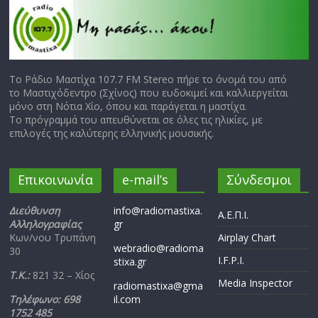
Το Ράδιο Μαστίχα 107.7 FM Stereo πήρε το όνομά του από
το Μαστιχόδεντρο (Σχίνος) που ευδοκιμεί και καλλιεργείται
μόνο στη Νότια Χίο, όπου και παράγεται η μαστίχα.
Το πρόγραμμά του απευθύνεται σε όλες τις ηλικίες, με
επιλογές της καλύτερης ελληνικής μουσικής.
Επικοινωνία
e-mail’s
Σύνδεσμοι
Διεύθυνση
info@radiomastixa.
Α.Ε.Π.Ι.
Αλληλογραφίας
gr
Κων/νου Τρυπάνη
Airplay Chart
webradio@radioma
30
I.F.P.I.
stixa.gr
Τ.Κ.:
821 32 – Χίος
Media Inspector
radiomastixa@gma
Τηλέφωνο: 698
il.com
1752 485