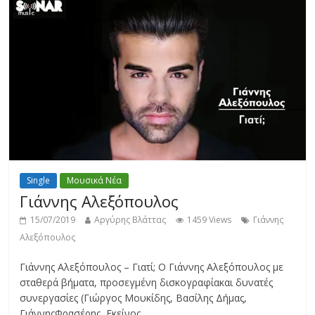
Single
Μουσικά Νέα
Γιάννης Αλεξόπουλος
15/07/2019
Αργύρης Βλάττας
1459 Views
Γιάννης
Αλεξόπουλος
Γιάννης Αλεξόπουλος – Γιατί; Ο Γιάννης Αλεξόπουλος με
σταθερά βήματα, προσεγμένη δισκογραφίακαι δυνατές
συνεργασίες (Γιώργος Μουκίδης, Βασίλης Δήμας,
ΓιάννηςΦρασέρης, Εκείνος