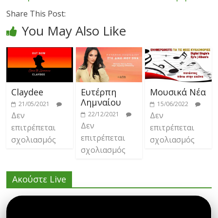
Share This Post:
You May Also Like
Claydee
Ευτέρπη
Μουσικά Νέα
Λημναίου
21/05/2021
15/06/2022
Δεν
22/12/2021
Δεν
Δεν
επιτρέπεται
επιτρέπεται
επιτρέπεται
σχολιασμός
σχολιασμός
σχολιασμός
Ακούστε Live