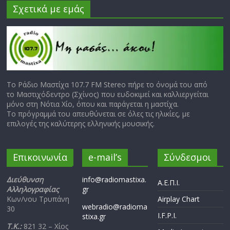
Σχετικά με εμάς
Το Ράδιο Μαστίχα 107.7 FM Stereo πήρε το όνομά του από
το Μαστιχόδεντρο (Σχίνος) που ευδοκιμεί και καλλιεργείται
μόνο στη Νότια Χίο, όπου και παράγεται η μαστίχα.
Το πρόγραμμά του απευθύνεται σε όλες τις ηλικίες, με
επιλογές της καλύτερης ελληνικής μουσικής.
Επικοινωνία
e-mail’s
Σύνδεσμοι
Διεύθυνση
info@radiomastixa.
Α.Ε.Π.Ι.
Αλληλογραφίας
gr
Κων/νου Τρυπάνη
Airplay Chart
webradio@radioma
30
I.F.P.I.
stixa.gr
Τ.Κ.:
821 32 – Χίος