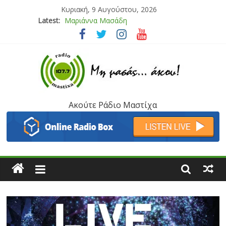
Κυριακή, 9 Αυγούστου, 2026
Latest:
Μαριάννα Μασάδη
Τάνια Μπρεάζου
Bliss
Μάνος Τρυπιάς & Γιώργος Στρατάκης
Ιορδάνης Αγαπητός
Ακούτε Ράδιο Μαστίχα