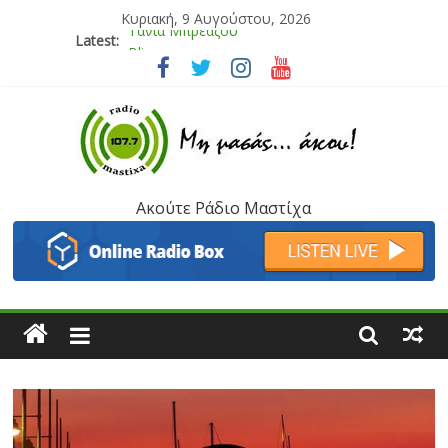
Κυριακή, 9 Αυγούστου, 2026
Latest:
Bliss
Μάνος Τρυπιάς & Γιώργος Στρατάκης
Ιορδάνης Αγαπητός
Μαριάννα Μασάδη
Τάνια Μπρεάζου
Ακούτε Ράδιο Μαστίχα