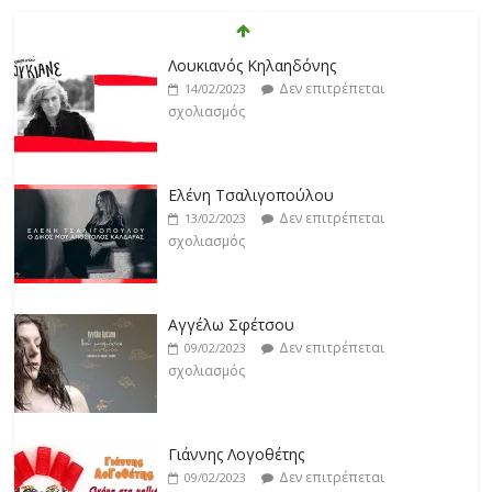
Άρτεμις Ρέντζιου
Δεν επιτρέπεται
19/02/2023
Λουκιανός Κηλαηδόνης
σχολιασμός
Δεν επιτρέπεται
14/02/2023
σχολιασμός
Jackpot
Δεν επιτρέπεται
19/02/2023
Ελένη Τσαλιγοπούλου
σχολιασμός
Δεν επιτρέπεται
13/02/2023
σχολιασμός
Βιολέτα Νταγκάλου
Δεν επιτρέπεται
18/02/2023
Αγγέλω Σφέτσου
σχολιασμός
Δεν επιτρέπεται
09/02/2023
σχολιασμός
Γιάννης Λογοθέτης
Δεν επιτρέπεται
09/02/2023