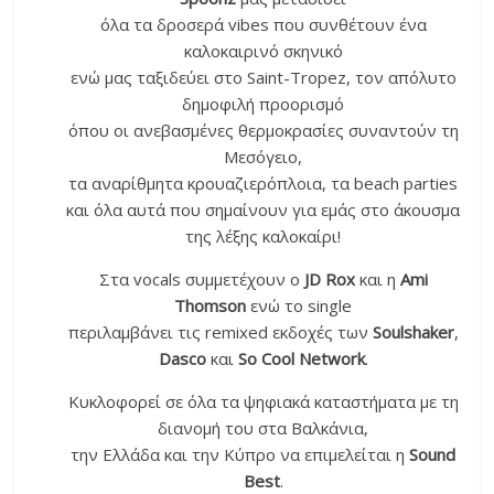
όλα τα δροσερά vibes που συνθέτουν ένα
καλοκαιρινό σκηνικό
ενώ μας ταξιδεύει στο Saint-Tropez, τον απόλυτο
δημοφιλή προορισμό
όπου οι ανεβασμένες θερμοκρασίες συναντούν τη
Μεσόγειο,
τα αναρίθμητα κρουαζιερόπλοια, τα beach parties
και όλα αυτά που σημαίνουν για εμάς στο άκουσμα
της λέξης καλοκαίρι!
Στα vocals συμμετέχουν ο
JD
Rox
και η
Ami
Thomson
ενώ το single
περιλαμβάνει τις remixed εκδοχές των
Soulshaker
,
Dasco
και
So
Cool
Network
.
Κυκλοφορεί σε όλα τα ψηφιακά καταστήματα με τη
διανομή του στα Βαλκάνια,
την Ελλάδα και την Κύπρο να επιμελείται η
Sound
Best
.