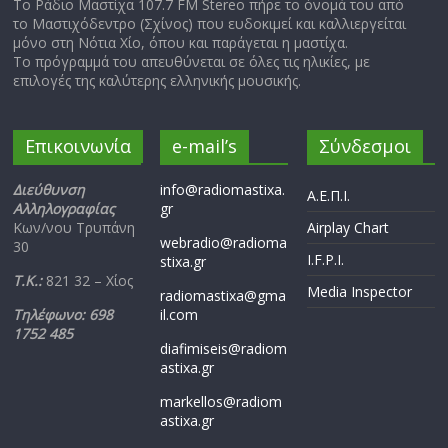
Το Ράδιο Μαστίχα 107.7 FM Stereo πήρε το όνομά του από
το Μαστιχόδεντρο (Σχίνος) που ευδοκιμεί και καλλιεργείται
μόνο στη Νότια Χίο, όπου και παράγεται η μαστίχα.
Το πρόγραμμά του απευθύνεται σε όλες τις ηλικίες, με
επιλογές της καλύτερης ελληνικής μουσικής.
Επικοινωνία
e-mail’s
Σύνδεσμοι
Διεύθυνση
info@radiomastixa.
Α.Ε.Π.Ι.
Αλληλογραφίας
gr
Κων/νου Τρυπάνη
Airplay Chart
webradio@radioma
30
I.F.P.I.
stixa.gr
Τ.Κ.:
821 32 – Χίος
Media Inspector
radiomastixa@gma
Τηλέφωνο: 698
il.com
1752 485
diafimiseis@radiom
astixa.gr
markellos@radiom
astixa.gr