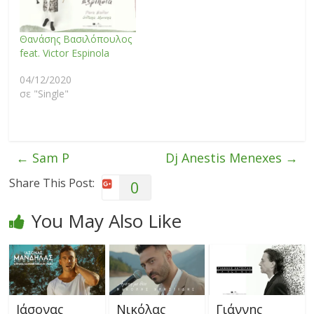
Θανάσης Βασιλόπουλος
feat. Victor Espinola
04/12/2020
σε "Single"
←
Sam P
Dj Anestis Menexes
→
Share This Post:
0
You May Also Like
Ιάσονας
Νικόλας
Γιάννης