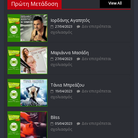
Πρώτη Μετάδοση
Δεν επιτρέπεται
View All
17/02/2023
σχολιασμός
Ιορδάνης Αγαπητός
Δεν επιτρέπεται
27/04/2023
σχολιασμός
Μικρές Περιπλανήσεις
Δεν επιτρέπεται
16/02/2023
σχολιασμός
Μαριάννα Μασάδη
Δεν επιτρέπεται
27/04/2023
σχολιασμός
Δυνάμεις του Αιγαίου
Δεν επιτρέπεται
15/02/2023
σχολιασμός
Τάνια Μπρεάζου
Δεν επιτρέπεται
19/04/2023
σχολιασμός
Bliss
Δεν επιτρέπεται
05/04/2023
σχολιασμός