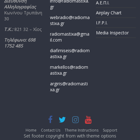
Διεύθυνση
info@radiomastixa.
Α.Ε.Π.Ι.
Αλληλογραφίας
gr
Κων/νου Τρυπάνη
Airplay Chart
webradio@radioma
30
I.F.P.I.
stixa.gr
Τ.Κ.:
821 32 – Χίος
Media Inspector
radiomastixa@gma
Τηλέφωνο: 698
il.com
1752 485
diafimiseis@radiom
astixa.gr
markellos@radiom
astixa.gr
argiris@radiomasti
xa.gr
Home
Contact Us
Theme Instructions
Support
Set footer copyright from with theme options