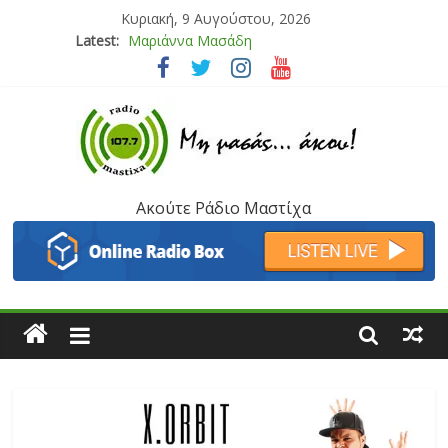
Κυριακή, 9 Αυγούστου, 2026
Latest:
Μαριάννα Μασάδη
Τάνια Μπρεάζου
Bliss
Μάνος Τρυπιάς & Γιώργος Στρατάκης
Ιορδάνης Αγαπητός
Ακούτε Ράδιο Μαστίχα