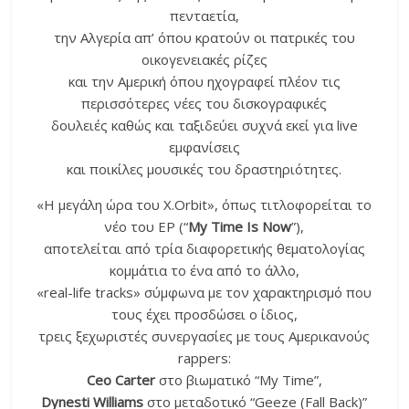
πενταετία,
την Αλγερία απ’ όπου κρατούν οι πατρικές του
οικογενειακές ρίζες
και την Αμερική όπου ηχογραφεί πλέον τις
περισσότερες νέες του δισκογραφικές
δουλειές καθώς και ταξιδεύει συχνά εκεί για live
εμφανίσεις
και ποικίλες μουσικές του δραστηριότητες.
«Η μεγάλη ώρα του X.Orbit», όπως τιτλοφορείται το
νέο του EP (“
My
Time
Is
Now
”),
αποτελείται από τρία διαφορετικής θεματολογίας
κομμάτια το ένα από το άλλο,
«real-life tracks» σύμφωνα με τον χαρακτηρισμό που
τους έχει προσδώσει ο ίδιος,
τρεις ξεχωριστές συνεργασίες με τους Αμερικανούς
rappers:
Ceo
Carter
στο βιωματικό “My Time”,
Dynesti
Williams
στο μεταδοτικό “Geeze (Fall Back)”