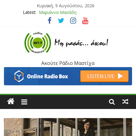
Κυριακή, 9 Αυγούστου, 2026
Latest:
Μαριάννα Μασάδη
Τάνια Μπρεάζου
Bliss
Μάνος Τρυπιάς & Γιώργος Στρατάκης
Ιορδάνης Αγαπητός
Ακούτε Ράδιο Μαστίχα