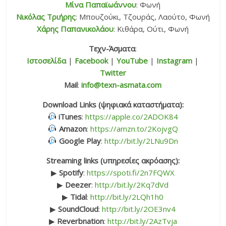
Μίνα Παπαϊωάννου
: Φωνή
Νικόλας Τριήρης
: Μπουζούκι, Τζουράς, Λαούτο, Φωνή
Χάρης Παπανικολάου
: Κιθάρα, Ούτι, Φωνή
Τεχν-Άσματα
:
Ιστοσελίδα
|
Facebook
|
YouTube
|
Instagram
|
Twitter
Mail
:
info@texn-asmata.com
Download Links (ψηφιακά καταστήματα):
iTunes
:
https://apple.co/2ADOK84
Amazon
:
https://amzn.to/2KojvgQ
Google Play
:
http://bit.ly/2LNu9Dn
Streaming links (υπηρεσίες ακρόασης):
▶
Spotify
:
https://spoti.fi/2n7FQWX
▶
Deezer
:
http://bit.ly/2Kq7dVd
▶
Tidal
:
http://bit.ly/2LQh1h0
▶
SoundCloud
:
http://bit.ly/2OE3nv4
▶
Reverbnation
:
http://bit.ly/2AzTvja