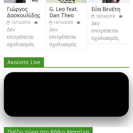
Γιώργος
G. Leo feat.
Εύα Βενέτη
Δασκουλίδης
Dan Theo
18/04/2018
12/12/2018
16/12/2020
Δεν
Δεν
Δεν
επιτρέπεται
επιτρέπεται
επιτρέπεται
σχολιασμός
σχολιασμός
σχολιασμός
Ακούστε Live
Παίζει τώρα στο Ράδιο Μαστίχα