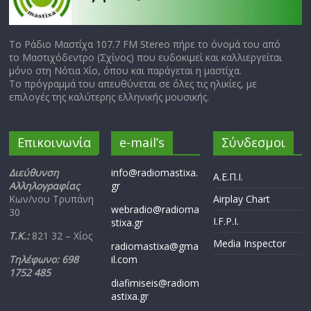
Το Ράδιο Μαστίχα 107.7 FM Stereo πήρε το όνομά του από
το Μαστιχόδεντρο (Σχίνος) που ευδοκιμεί και καλλιεργείται
μόνο στη Νότια Χίο, όπου και παράγεται η μαστίχα.
Το πρόγραμμά του απευθύνεται σε όλες τις ηλικίες, με
επιλογές της καλύτερης ελληνικής μουσικής.
Επικοινωνία
e-mail’s
Σύνδεσμοι
Διεύθυνση
info@radiomastixa.
Α.Ε.Π.Ι.
Αλληλογραφίας
gr
Κων/νου Τρυπάνη
Airplay Chart
webradio@radioma
30
I.F.P.I.
stixa.gr
Τ.Κ.:
821 32 – Χίος
Media Inspector
radiomastixa@gma
Τηλέφωνο: 698
il.com
1752 485
diafimiseis@radiom
astixa.gr