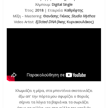
Άλμπουμ:
Digital Single
Έτος:
2018
| Εταιρεία:
Καθρέφτης
Μίξη – Mastering:
Θανάσης Γκίκας
Studio Mythos
Video Αrtist:
Ej3cted DNA
(Άκης Κυριακουλάκος)
Χλωμιάζει η μέρα, στα μπεντένια σκοτεινιάζει
έξω απ’ την πόρτα μου σφυρίζει ο Βοριάς
σέρνει τα λόγια τα βαριά και τα σωριάζει
όπως τα φύλλα, μες στα φύλλα της καρδιάς