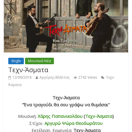
Single
Μουσικά Νέα
Τεχν-Άσματα
12/09/2018
Αργύρης Βλάττας
2742 Views
Τεχν-
Άσματα
Τεχν-Άσματα
“Ένα τραγούδι θα σου γράψω να θυμάσαι”
Μουσική:
Χάρης Παπανικολάου
(
Τεχν-Άσματα
)
Στίχοι:
Αργυρώ Ψώρα Θεοδωράτου
Εκτέλεση, Ερμηνεία:
Τεχν-Άσματα