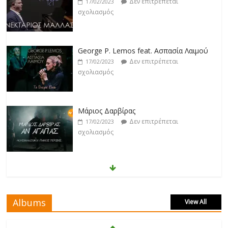
σχολιασμός
George P. Lemos feat. Ασπασία Λαιμού
Δεν επιτρέπεται
17/02/2023
σχολιασμός
Μάριος Δαρβίρας
Δεν επιτρέπεται
17/02/2023
σχολιασμός
Klavdia
Δεν επιτρέπεται
17/02/2023
σχολιασμός
Albums
View All
Άρτεμις Ρέντζιου