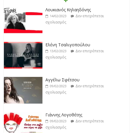
Δεν επιτρέπεται
19/02/2023
Λουκιανός Κηλαηδόνης
σχολιασμός
Δεν επιτρέπεται
14/02/2023
σχολιασμός
Jackpot
Δεν επιτρέπεται
19/02/2023
Ελένη Τσαλιγοπούλου
σχολιασμός
Δεν επιτρέπεται
13/02/2023
σχολιασμός
Βιολέτα Νταγκάλου
Δεν επιτρέπεται
18/02/2023
Αγγέλω Σφέτσου
σχολιασμός
Δεν επιτρέπεται
09/02/2023
σχολιασμός
Γιάννης Λογοθέτης
Δεν επιτρέπεται
09/02/2023
σχολιασμός