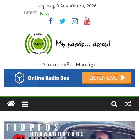
Κυριακή, 9 Αυγούστου, 2026
Latest:
Bliss
Μάνος Τρυπιάς & Γιώργος Στρατάκης
Ιορδάνης Αγαπητός
Μαριάννα Μασάδη
Τάνια Μπρεάζου
Ακούτε Ράδιο Μαστίχα