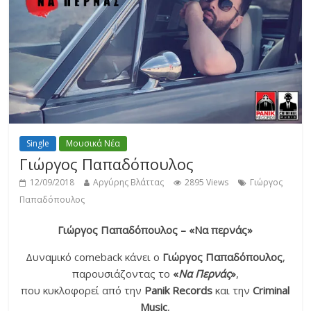
Single
Μουσικά Νέα
Γιώργος Παπαδόπουλος
12/09/2018
Αργύρης Βλάττας
2895 Views
Γιώργος
Παπαδόπουλος
Γιώργος Παπαδόπουλος – «Να περνάς»
Δυναμικό comeback κάνει ο
Γιώργος Παπαδόπουλος
,
παρουσιάζοντας το
«
Να Περνάς
»
,
που κυκλοφορεί από την
Panik Records
και την
Criminal
Music
,