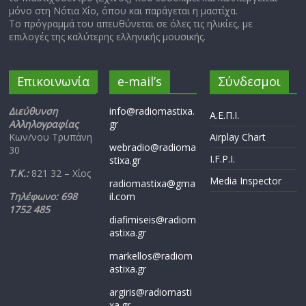
μόνο στη Νότια Χίο, όπου και παράγεται η μαστίχα.
Το πρόγραμμά του απευθύνεται σε όλες τις ηλικίες, με
επιλογές της καλύτερης ελληνικής μουσικής.
Επικοινωνία
e-mail’s
Σύνδεσμοι
Διεύθυνση
info@radiomastixa.
Α.Ε.Π.Ι.
Αλληλογραφίας
gr
Κων/νου Τρυπάνη
Airplay Chart
webradio@radioma
30
I.F.P.I.
stixa.gr
Τ.Κ.:
821 32 – Χίος
Media Inspector
radiomastixa@gma
Τηλέφωνο: 698
il.com
1752 485
diafimiseis@radiom
astixa.gr
markellos@radiom
astixa.gr
argiris@radiomasti
xa.gr