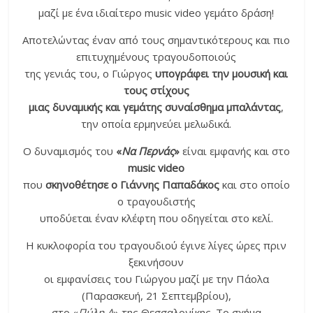
μαζί με ένα ιδιαίτερο music video γεμάτο δράση!
Αποτελώντας έναν από τους σημαντικότερους και πιο
επιτυχημένους τραγουδοποιούς
της γενιάς του, ο Γιώργος
υπογράφει την μουσική και
τους στίχους
μιας δυναμικής και γεμάτης συναίσθημα μπαλάντας
,
την οποία ερμηνεύει μελωδικά.
Ο δυναμισμός του
«
Να Περνάς
»
είναι εμφανής και στο
music video
που
σκηνοθέτησε ο Γιάννης Παπαδάκος
και στο οποίο
ο τραγουδιστής
υποδύεται έναν κλέφτη που οδηγείται στο κελί.
Η κυκλοφορία του τραγουδιού έγινε λίγες ώρες πριν
ξεκινήσουν
οι εμφανίσεις του Γιώργου μαζί με την Πάολα
(Παρασκευή, 21 Σεπτεμβρίου),
στο «
Πύλη Α
» της Θεσσαλονίκης. Το σχήμα