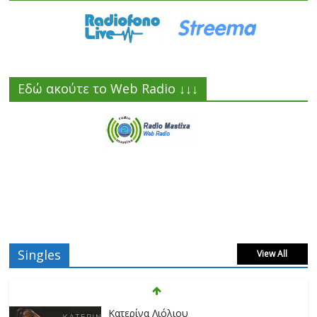
Εδώ ακούτε το Web Radio ↓↓↓
Singles
View All
Κατερίνα Λιόλιου