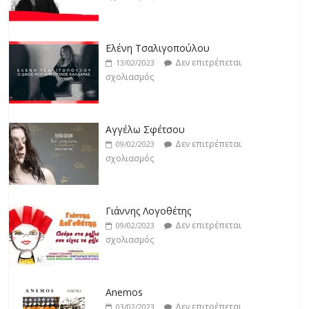
Jackpot
Δεν επιτρέπεται
19/02/2023
Ελένη Τσαλιγοπούλου
σχολιασμός
Δεν επιτρέπεται
13/02/2023
σχολιασμός
Βιολέτα Νταγκάλου
Δεν επιτρέπεται
18/02/2023
Αγγέλω Σφέτσου
σχολιασμός
Δεν επιτρέπεται
09/02/2023
σχολιασμός
Γιάννης Λογοθέτης
Δεν επιτρέπεται
09/02/2023
σχολιασμός
Anemos
Δεν επιτρέπεται
03/02/2023