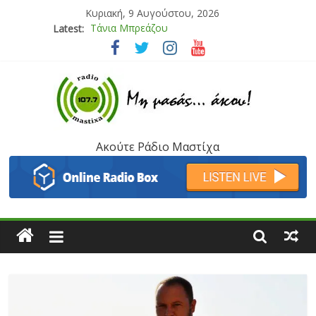
Κυριακή, 9 Αυγούστου, 2026
Latest:
Bliss
Μάνος Τρυπιάς & Γιώργος Στρατάκης
Ιορδάνης Αγαπητός
Μαριάννα Μασάδη
Τάνια Μπρεάζου
Ακούτε Ράδιο Μαστίχα