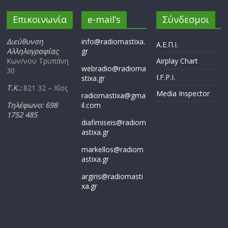
Επικοινωνία
e-mail’s
Σύνδεσμοι
Διεύθυνση
info@radiomastixa.
Α.Ε.Π.Ι.
Αλληλογραφίας
gr
Κων/νου Τρυπάνη
Airplay Chart
webradio@radioma
30
I.F.P.I.
stixa.gr
Τ.Κ.:
821 32 – Χίος
Media Inspector
radiomastixa@gma
Τηλέφωνο: 698
il.com
1752 485
diafimiseis@radiom
astixa.gr
markellos@radiom
astixa.gr
argiris@radiomasti
xa.gr