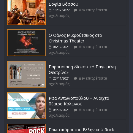
Σοφία Βόσσου
Δεν επιτρέπεται
10/02/2022
σχολιασμός
Ο Θάνος Μικρούτσικος στο
Christmas Theater
Δεν επιτρέπεται
06/12/2021
σχολιασμός
Παρουσίαση δίσκου «Η Παγωμένη
Θεατρίνα»
Δεν επιτρέπεται
23/11/2021
σχολιασμός
Ρίτα Αντωνοπούλου – Ανοιχτό
θέατρο Κολωνού
Δεν επιτρέπεται
08/06/2021
σχολιασμός
Πρωτοπόροι του Ελληνικού Rock