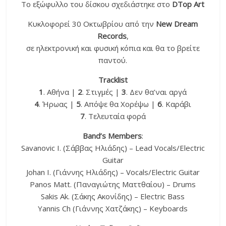
Το εξώφυλλο του δίσκου σχεδιάστηκε στο
DTop Art
Κυκλοφορεί 30 Οκτωβρίου από την
New Dream
Records
,
σε ηλεκτρονική και φυσική κόπια και θα το βρείτε
παντού.
Tracklist
1
. Αθήνα |
2
. Στιγμές |
3
. Δεν θα’ναι αργά
4
. Ήρωας |
5
. Απόψε θα Χορέψω |
6
. Καράβι
7
. Τελευταία φορά
Band’s Members
:
Savanovic I. (Σάββας Ηλιάδης) – Lead Vocals/Electric
Guitar
Johan I. (Γιάννης Ηλιάδης) – Vocals/Electric Guitar
Panos Matt. (Παναγιώτης Ματτθαίου) – Drums
Sakis Ak. (Σάκης Ακονίδης) – Electric Bass
Yannis Ch (Γιάννης Χατζάκης) – Keyboards