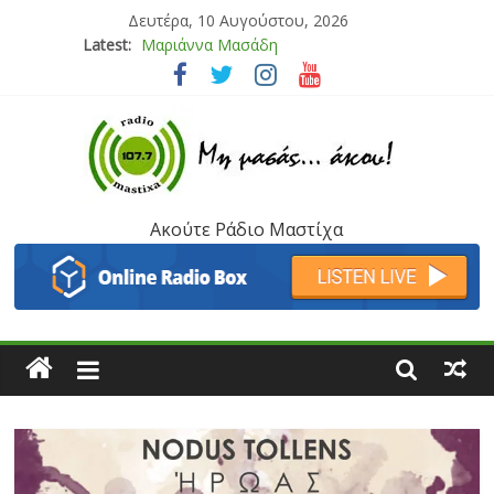
Δευτέρα, 10 Αυγούστου, 2026
Latest:
Μαριάννα Μασάδη
Τάνια Μπρεάζου
Bliss
Μάνος Τρυπιάς & Γιώργος Στρατάκης
Ιορδάνης Αγαπητός
Ακούτε Ράδιο Μαστίχα