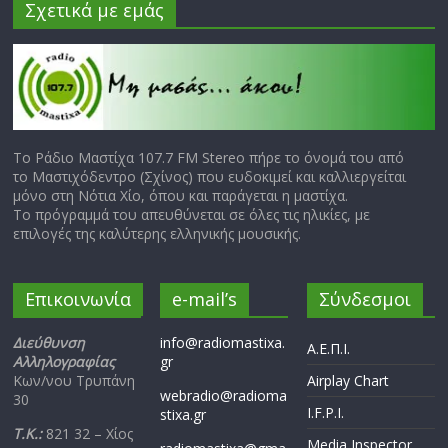
Σχετικά με εμάς
Το Ράδιο Μαστίχα 107.7 FM Stereo πήρε το όνομά του από
το Μαστιχόδεντρο (Σχίνος) που ευδοκιμεί και καλλιεργείται
μόνο στη Νότια Χίο, όπου και παράγεται η μαστίχα.
Το πρόγραμμά του απευθύνεται σε όλες τις ηλικίες, με
επιλογές της καλύτερης ελληνικής μουσικής.
Επικοινωνία
e-mail’s
Σύνδεσμοι
Διεύθυνση
info@radiomastixa.
Α.Ε.Π.Ι.
Αλληλογραφίας
gr
Κων/νου Τρυπάνη
Airplay Chart
webradio@radioma
30
I.F.P.I.
stixa.gr
Τ.Κ.:
821 32 – Χίος
Media Inspector