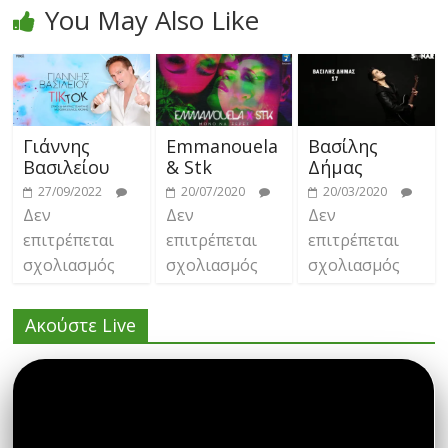
You May Also Like
Γιάννης
Emmanouela
Βασίλης
Βασιλείου
& Stk
Δήμας
27/09/2022
20/07/2020
20/03/2020
Δεν
Δεν
Δεν
επιτρέπεται
επιτρέπεται
επιτρέπεται
σχολιασμός
σχολιασμός
σχολιασμός
Ακούστε Live