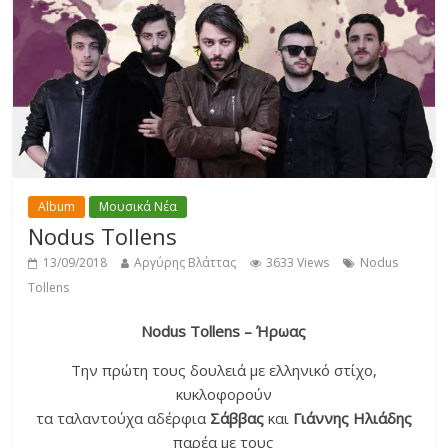
Album
Μουσικά Νέα
Nodus Tollens
13/09/2018
Αργύρης Βλάττας
3633 Views
Nodus
Tollens
Nodus Tollens – Ήρωας
Την πρώτη τους δουλειά με ελληνικό στίχο,
κυκλοφορούν
τα ταλαντούχα αδέρφια
Σάββας
και
Γιάννης Ηλιάδης
παρέα με τους