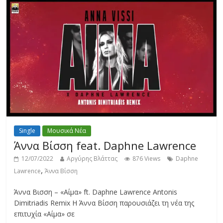
Single
Μουσικά Νέα
Άννα Βίσση feat. Daphne Lawrence
12/07/2022
Αργύρης Βλάττας
876 Views
Daphne
,
Lawrence
Άννα Βίσση
Άννα Βισση – «Αίμα» ft. Daphne Lawrence Antonis
Dimitriadis Remix Η Άννα Βίσση παρουσιάζει τη νέα της
επιτυχία «Αίμα» σε