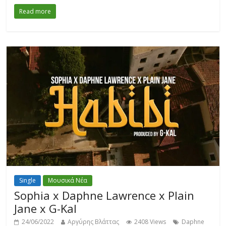
Read more
Single
Μουσικά Νέα
Sophia x Daphne Lawrence x Plain
Jane x G-Kal
24/06/2022
Αργύρης Βλάττας
2408 Views
Daphne