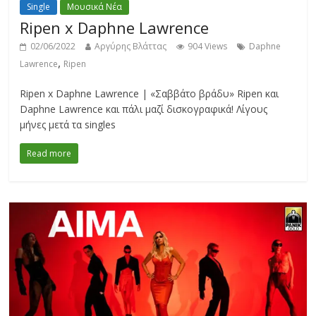
Single
Μουσικά Νέα
Ripen x Daphne Lawrence
02/06/2022
Αργύρης Βλάττας
904 Views
Daphne
,
Lawrence
Ripen
Ripen x Daphne Lawrence | «Σαββάτο βράδυ» Ripen και
Daphne Lawrence και πάλι μαζί δισκογραφικά! Λίγους
μήνες μετά τα singles
Read more