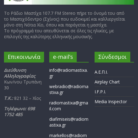
Το Ράδιο Μαστίχα 107.7 FM Stereo πήρε το όνομά του από
το Μαστιχόδεντρο (Σχίνος) που ευδοκιμεί και καλλιεργείται
μόνο στη Νότια Χίο, όπου και παράγεται η μαστίχα.
Το πρόγραμμά του απευθύνεται σε όλες τις ηλικίες, με
επιλογές της καλύτερης ελληνικής μουσικής.
Επικοινωνία
e-mail’s
Σύνδεσμοι
Διεύθυνση
info@radiomastixa.
Α.Ε.Π.Ι.
Αλληλογραφίας
gr
Κων/νου Τρυπάνη
Airplay Chart
webradio@radioma
30
I.F.P.I.
stixa.gr
Τ.Κ.:
821 32 – Χίος
Media Inspector
radiomastixa@gma
Τηλέφωνο: 698
il.com
1752 485
diafimiseis@radiom
astixa.gr
markellos@radiom