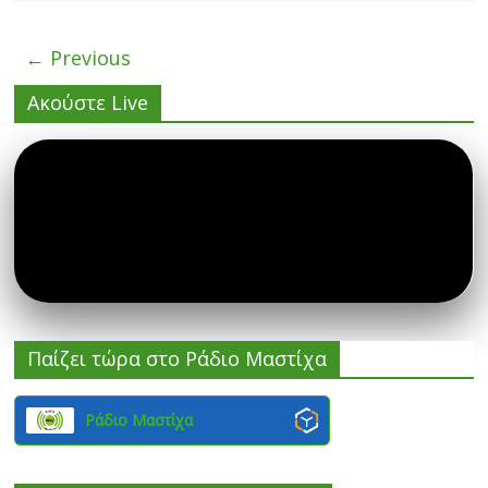
← Previous
Ακούστε Live
Παίζει τώρα στο Ράδιο Μαστίχα
Ράδιο Μαστίχα