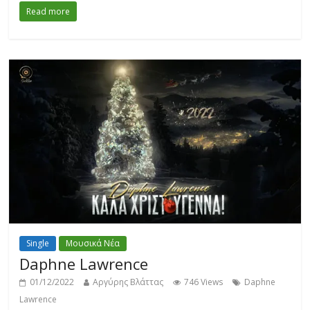
Read more
Single
Μουσικά Νέα
Daphne Lawrence
01/12/2022
Αργύρης Βλάττας
746 Views
Daphne
Lawrence