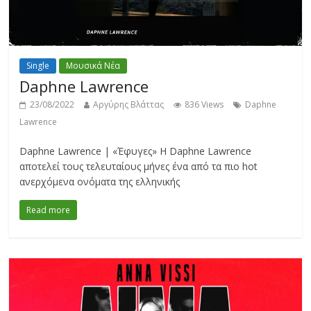
Single
Μουσικά Νέα
Daphne Lawrence
23/08/2022
Αργύρης Βλάττας
836 Views
Daphne
Lawrence
Daphne Lawrence | «Έφυγες» Η Daphne Lawrence
αποτελεί τους τελευταίους μήνες ένα από τα πιο hot
ανερχόμενα ονόματα της ελληνικής
Read more