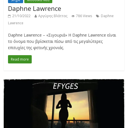
Daphne Lawrence
21/10/2022
Αργύρης Βλάττας
786 Views
Daphne
Lawrence
Daphne Lawrence – «Σιγουριά» Η Daphne Lawrence είναι
το όνομα που βρίσκεται πίσω από τις μεγαλύτερες
επιτυχίες της φετινής χρονιάς.
Read more