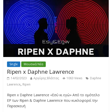
Single
Μουσικά Νέα
Ripen x Daphne Lawrence
14/02/2023
Αργύρης Βλάττας
1063 Views
Daphne
,
Lawrence
Ripen
Ripen x Daphne Lawrence «Εσύ κι εγώ» Από το ομότιτλο
EP των Ripen & Daphne Lawrence που κυκλοφορεί την
Παρασκευή