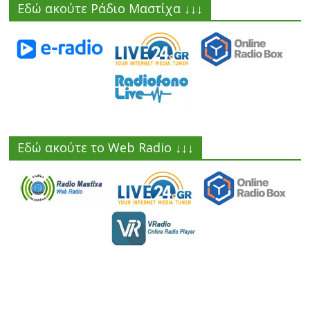
Εδώ ακούτε Ράδιο Μαστίχα ↓↓↓
Εδώ ακούτε το Web Radio ↓↓↓