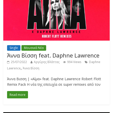
Single
Μουσικά Νέα
Άννα Βίσση feat. Daphne Lawrence
25/07/2022
Αργύρης Βλάττας
994 Views
Daphne
,
Lawrence
Άννα Βίσση
Άννα Βισση | «Αίμα» feat. Daphne Lawrence Robert Flott
Remix Pack Η νέα της επιτυχία σε super remixes από τον
Read more