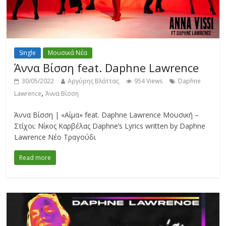
Single
Μουσικά Νέα
Άννα Βίσση feat. Daphne Lawrence
30/05/2022
Αργύρης Βλάττας
954 Views
Daphne
,
Lawrence
Άννα Βίσση
Άννα Βίσση | «Αίμα» feat. Daphne Lawrence Μουσική –
Στίχοι: Νίκος Καρβέλας Daphne’s Lyrics written by Daphne
Lawrence Νέο Τραγούδι
Read more