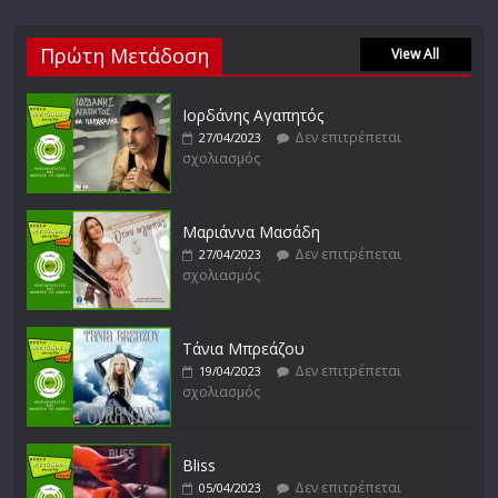
Νίκος Ζιώγαλας
Πρώτη Μετάδοση
Δεν επιτρέπεται
View All
27/01/2023
σχολιασμός
Ιορδάνης Αγαπητός
Δεν επιτρέπεται
27/04/2023
σχολιασμός
Απόστολος Ρίζος
Δεν επιτρέπεται
17/02/2023
σχολιασμός
Μαριάννα Μασάδη
Δεν επιτρέπεται
27/04/2023
σχολιασμός
Μικρές Περιπλανήσεις
Δεν επιτρέπεται
16/02/2023
σχολιασμός
Τάνια Μπρεάζου
Δεν επιτρέπεται
19/04/2023
σχολιασμός
Bliss
Δεν επιτρέπεται
05/04/2023