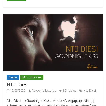
Single
Μουσικά Νέα
Nto Diesi
15/03/2022
Αργύρης Βλάττας
821 Views
Nto Diesi
Nto Diesi | «Goodnight Kiss» Μουσική: Δημήτρης Νίτης |
Στίχοι: Πένυ Ραμαντάνη (Digital Single & Music Video) Ένα