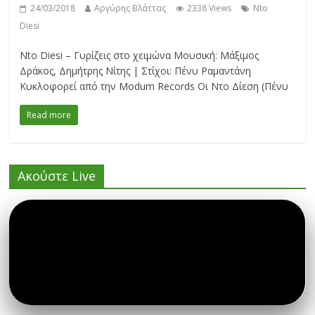
24/03/2018
Αργύρης Βλάττας
2338 Views
Nto
Diesi
Nto Diesi – Γυρίζεις στο χειμώνα Μουσική: Μάξιμος
Δράκος, Δημήτρης Νίτης | Στίχοι: Πένυ Ραμαντάνη
Κυκλοφορεί από την Modum Records Οι Ντο Δίεση (Πένυ
Read more
Ακούστε Live