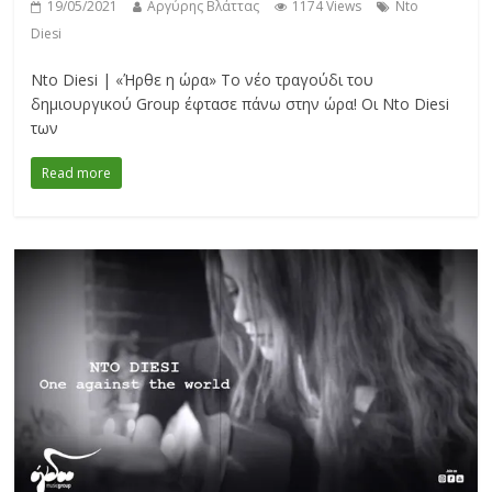
19/05/2021
Αργύρης Βλάττας
1174 Views
Nto
Diesi
Nto Diesi | «Ήρθε η ώρα» Το νέο τραγούδι του
δημιουργικού Group έφτασε πάνω στην ώρα! Οι Nto Diesi
των
Read more