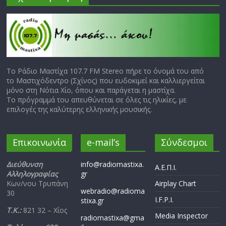
Το Ράδιο Μαστίχα 107.7 FM Stereo πήρε το όνομά του από
το Μαστιχόδεντρο (Σχίνος) που ευδοκιμεί και καλλιεργείται
μόνο στη Νότια Χίο, όπου και παράγεται η μαστίχα.
Το πρόγραμμά του απευθύνεται σε όλες τις ηλικίες, με
επιλογές της καλύτερης ελληνικής μουσικής.
Επικοινωνία
e-mail’s
Σύνδεσμοι
Διεύθυνση
info@radiomastixa.
Α.Ε.Π.Ι.
Αλληλογραφίας
gr
Κων/νου Τρυπάνη
Airplay Chart
webradio@radioma
30
I.F.P.I.
stixa.gr
Τ.Κ.:
821 32 – Χίος
Media Inspector
radiomastixa@gma