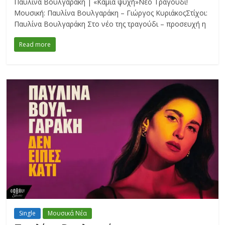
Παυλίνα Βουλγαράκη | «Καμία ψυχή»Νέο Τραγούδι!
Μουσική: Παυλίνα Βουλγαράκη – Γιώργος ΚυριάκοςΣτίχοι:
Παυλίνα Βουλγαράκη Στο νέο της τραγούδι – προσευχή η
Read more
Single
Μουσικά Νέα