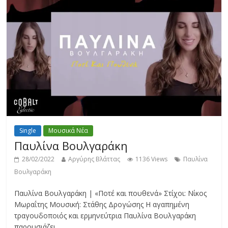
Single
Μουσικά Νέα
Παυλίνα Βουλγαράκη
28/02/2022
Αργύρης Βλάττας
1136 Views
Παυλίνα
Βουλγαράκη
Παυλίνα Βουλγαράκη | «Ποτέ και πουθενά» Στίχοι: Nίκος
Μωραΐτης Μουσική: Στάθης Δρογώσης Η αγαπημένη
τραγουδοποιός και ερμηνεύτρια Παυλίνα Βουλγαράκη
παρουσιάζει