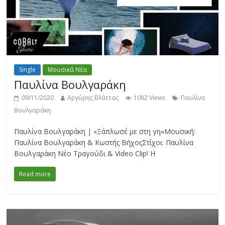
Single
Μουσικά Νέα
Παυλίνα Βουλγαράκη
09/11/2020
Αργύρης Βλάττας
1082 Views
Παυλίνα
Βουλγαράκη
Παυλίνα Βουλγαράκη | «Ξάπλωσέ με στη γη»Μουσική:
Παυλίνα Βουλγαράκη & Κωστής ΒήχοςΣτίχοι: Παυλίνα
Βουλγαράκη Νέο Τραγούδι & Video Clip! Η
Read more