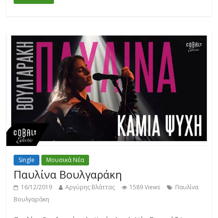
Single
Μουσικά Νέα
Παυλίνα Βουλγαράκη
16/12/2019
Αργύρης Βλάττας
1589 Views
Παυλίνα
Βουλγαράκη