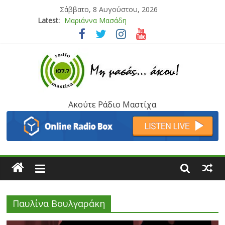
Σάββατο, 8 Αυγούστου, 2026
Latest:
Τάνια Μπρεάζου
Bliss
Μάνος Τρυπιάς & Γιώργος Στρατάκης
Ιορδάνης Αγαπητός
Μαριάννα Μασάδη
Ακούτε Ράδιο Μαστίχα
Παυλίνα Βουλγαράκη