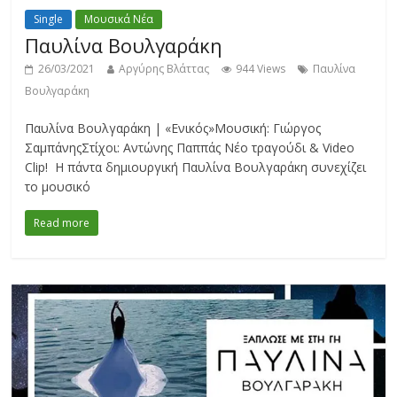
Single
Μουσικά Νέα
Παυλίνα Βουλγαράκη
26/03/2021
Αργύρης Βλάττας
944 Views
Παυλίνα
Βουλγαράκη
Παυλίνα Βουλγαράκη | «Ενικός»Μουσική: Γιώργος
ΣαμπάνηςΣτίχοι: Αντώνης Παππάς Νέο τραγούδι & Video
Clip! Η πάντα δημιουργική Παυλίνα Βουλγαράκη συνεχίζει
το μουσικό
Read more