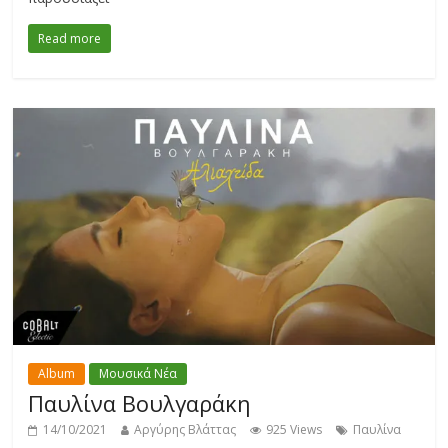
Read more
Album
Μουσικά Νέα
Παυλίνα Βουλγαράκη
14/10/2021
Αργύρης Βλάττας
925 Views
Παυλίνα