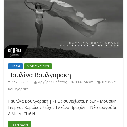
Single
Μουσικά Νέα
Παυλίνα Βουλγαράκη
19/06/2020
Αργύρης Βλάττας
1146 Views
Παυλίνα
Βουλγαράκη
Παυλίνα Βουλγαράκη | «Πως συνεχίζεται η ζωή» Μουσική:
Γιώργος Κυριάκος Στίχοι: Ελεάνα Βραχάλη Νέο τραγούδι
& Video Clip! Η
Read more