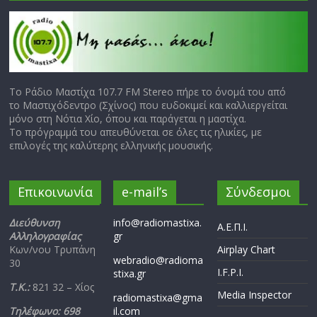
Το Ράδιο Μαστίχα 107.7 FM Stereo πήρε το όνομά του από
το Μαστιχόδεντρο (Σχίνος) που ευδοκιμεί και καλλιεργείται
μόνο στη Νότια Χίο, όπου και παράγεται η μαστίχα.
Το πρόγραμμά του απευθύνεται σε όλες τις ηλικίες, με
επιλογές της καλύτερης ελληνικής μουσικής.
Επικοινωνία
e-mail’s
Σύνδεσμοι
Διεύθυνση
info@radiomastixa.
Α.Ε.Π.Ι.
Αλληλογραφίας
gr
Κων/νου Τρυπάνη
Airplay Chart
webradio@radioma
30
I.F.P.I.
stixa.gr
Τ.Κ.:
821 32 – Χίος
Media Inspector
radiomastixa@gma
Τηλέφωνο: 698
il.com