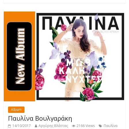
Album
Παυλίνα Βουλγαράκη
14/10/2017
Αργύρης Βλάττας
2166 Views
Παυλίνα