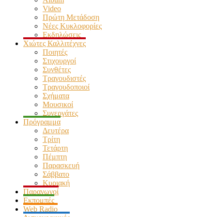
Video
Πρώτη Μετάδοση
Νέες Κυκλοφορίες
Εκδηλώσεις
Χιώτες Καλλιτέχνες
Ποιητές
Στιχουργοί
Συνθέτες
Τραγουδιστές
Τραγουδοποιοί
Σχήματα
Μουσικοί
Συνεργάτες
Πρόγραμμα
Δευτέρα
Τρίτη
Τετάρτη
Πέμπτη
Παρασκευή
Σάββατο
Κυριακή
Παραγωγοί
Εκπομπές
Web Radio