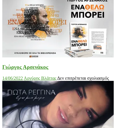
Γιώργος Αρσενάκος
στο
14/06/2022
Αργύρης Βλάττας
Δεν επιτρέπεται σχολιασμός
Γιώργος
Αρσενάκο