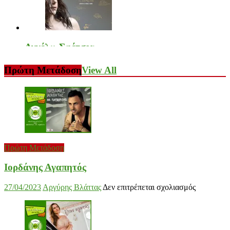
Klavdia
Αγγέλω Σφέτσου
στο
17/02/2023
Αργύρης Βλάττας
Δεν επιτρέπεται σχολιασμός
στο
09/02/2023
Αργύρης Βλάττας
Δεν επιτρέπεται σχολιασμός
Πρώτη Μετάδοση
View All
Kla
Αγγ
Σφέ
Άρτεμις Ρέντζιου
Γιάννης Λογοθέτης
Πρώτη Μετάδοση
στο
19/02/2023
Αργύρης Βλάττας
Δεν επιτρέπεται σχολιασμός
στο
09/02/2023
Αργύρης Βλάττας
Δεν επιτρέπεται σχολιασμός
Άρτ
Ιορδάνης Αγαπητός
Γιάν
Ρέντ
Λογ
στο
27/04/2023
Αργύρης Βλάττας
Δεν επιτρέπεται σχολιασμός
Ιορδάνης
Αγαπητός