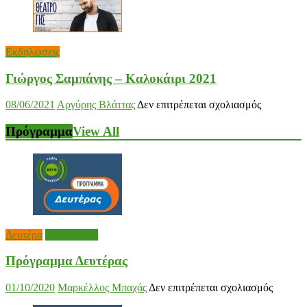
Rock
Εκδηλώσεις
Γιώργος Σαμπάνης – Καλοκάιρι 2021
στο
08/06/2021
Αργύρης Βλάττας
Δεν επιτρέπεται σχολιασμός
Γιώργος
Σαμπάνης
Πρόγραμμα
View All
–
Καλοκάιρι
2021
Δευτέρα
Πρόγραμμα
Πρόγραμμα Δευτέρας
στο
01/10/2020
Μαρκέλλος Μπαχάς
Δεν επιτρέπεται σχολιασμός
Πρόγρ