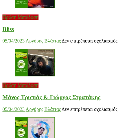
Νίκ
Ζιώ
Πρώτη Μετάδοση
Bliss
Απόστολος Ρίζος
στο
05/04/2023
Αργύρης Βλάττας
Δεν επιτρέπεται σχολιασμός
Bliss
στο
17/02/2023
Αργύρης Βλάττας
Δεν επιτρέπεται σχολιασμός
Από
Ρίζο
Πρώτη Μετάδοση
Μάνος Τρυπιάς & Γιώργος Στρατάκης
Μικρές Περιπλανήσεις
στο
05/04/2023
Αργύρης Βλάττας
Δεν επιτρέπεται σχολιασμός
στο
16/02/2023
Αργύρης Βλάττας
Δεν επιτρέπεται σχολιασμός
Μάνος
Μικ
Τρυπιάς
Περ
&
Γιώργος
Στρατάκης