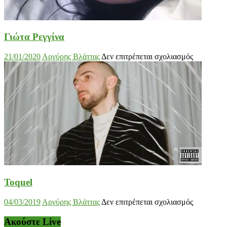
Γιώτα Ρεγγίνα
στο
21/01/2020
Αργύρης Βλάττας
Δεν επιτρέπεται σχολιασμός
Γιώτα
Ρεγγίνα
Toquel
στο
04/03/2019
Αργύρης Βλάττας
Δεν επιτρέπεται σχολιασμός
Toquel
Ακούστε Live