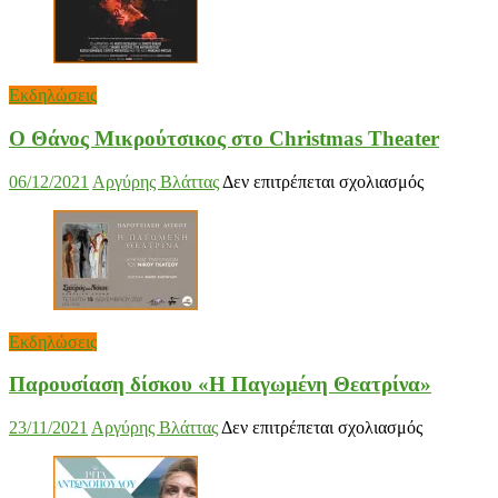
Εκδηλώσεις
Ο Θάνος Μικρούτσικος στο Christmas Theater
στο
06/12/2021
Αργύρης Βλάττας
Δεν επιτρέπεται σχολιασμός
Ο
Θάνος
Μικρούτσ
στο
Christmas
Theater
Εκδηλώσεις
Παρουσίαση δίσκου «Η Παγωμένη Θεατρίνα»
στο
23/11/2021
Αργύρης Βλάττας
Δεν επιτρέπεται σχολιασμός
Παρουσία
δίσκου
«Η