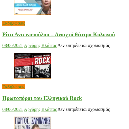
Παγωμένη
Θεατρίνα»
Εκδηλώσεις
Ρίτα Αντωνοπούλου – Ανοιχτό θέατρο Κολωνού
στο
08/06/2021
Αργύρης Βλάττας
Δεν επιτρέπεται σχολιασμός
Ρίτα
Αντωνοπο
–
Ανοιχτό
θέατρο
Κολωνού
Εκδηλώσεις
Πρωτοπόροι του Ελληνικού Rock
στο
08/06/2021
Αργύρης Βλάττας
Δεν επιτρέπεται σχολιασμός
Πρωτοπόρ
του
Ελληνικο