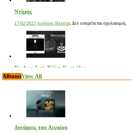
Ντίμης
στο
17/02/2023
Αργύρης Βλάττας
Δεν επιτρέπεται σχολιασμός
Ντί
Darkon feat. Τζένη Κοσμίδου
Albums
View All
στο
17/02/2023
Αργύρης Βλάττας
Δεν επιτρέπεται σχολιασμός
Dar
feat.
Τζέ
Κοσ
Νεκτάριος Μαλλάς
Δυνάμεις του Αιγαίου