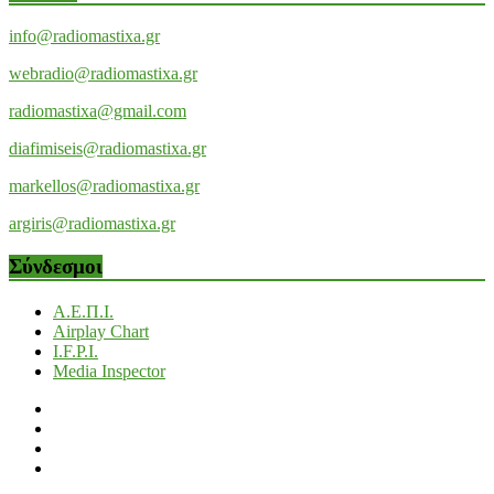
info@radiomastixa.gr
webradio@radiomastixa.gr
radiomastixa@gmail.com
diafimiseis@radiomastixa.gr
markellos@radiomastixa.gr
argiris@radiomastixa.gr
Σύνδεσμοι
Α.Ε.Π.Ι.
Airplay Chart
I.F.P.I.
Media Inspector