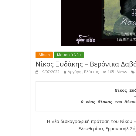
Album
Μουσικά Νέα
Νίκος Ξυδάκης – Βερόνικα Δαβ
19/07/2022
Αργύρης Βλάττας
1051 Views
Νίκος Ξυδ
Ο νέος δίσκος του Νίκο
Η νέα δισκογραφική πρόταση του Νίκου Ξ
Ελευθερίου, Εμμανουήλ Ζά