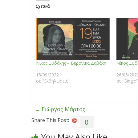
Σχετικά
Νίκος Ξυδάκης – Βερόνικα Δαβάκη
Νίκος Ξυδ
15/09/2022
26/05/202
σε "Εκδηλώσεις"
σε "Single"
←
Γιώργος Μάρτος
Share This Post:
0
You May Also Like