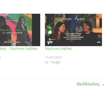
άκης – Βερόνικα Δαβάκη
Βερόνικα Δαβάκη
2
11/01/2021
σε "Single"
Θεόδουλος
→