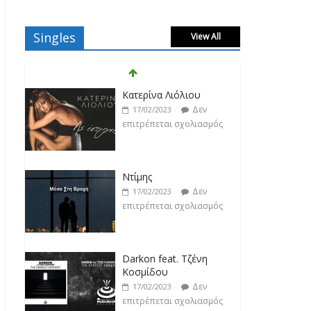
Singles
View All
Κατερίνα Λιόλιου
Δεν
17/02/2023
επιτρέπεται σχολιασμός
Ντίμης
Δεν
17/02/2023
επιτρέπεται σχολιασμός
Darkon feat. Τζένη
Κοσμίδου
Δεν
17/02/2023
επιτρέπεται σχολιασμός