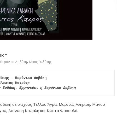
άκη
,
Βερόνικα Δαβάκη
Νίκος Ξυδάκης
άκης - Βερόνικα Δαβάκη

υ Ξυδάκη. Ερμηνεύει η Βερόνικα Δαβάκη
υδάκη σε στίχους Τέλλου Άγρα, Μαρίτας Αλημίση, Μάνου
χου, Διονύση Καψάλη και Κώστα Φασουλά.