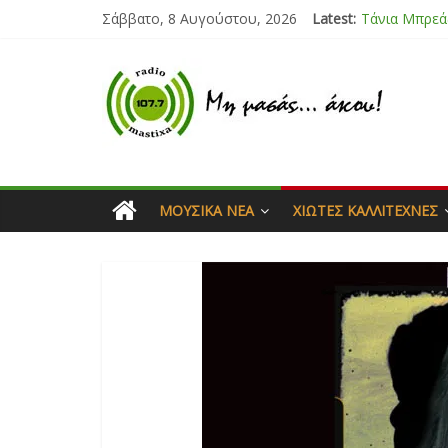
Σάββατο, 8 Αυγούστου, 2026
Latest:
Bliss
Μάνος Τρυπι
Ιορδάνης Αγ
Μαριάννα Μ
Τάνια Μπρεά
ΜΟΥΣΙΚΆ ΝΈΑ
ΧΙΏΤΕΣ ΚΑΛΛΙΤΈΧΝΕΣ