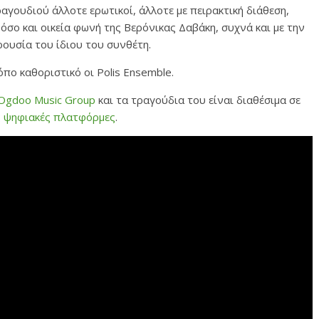
αγουδιού άλλοτε ερωτικοί, άλλοτε με πειρακτική διάθεση,
 όσο και οικεία φωνή της Βερόνικας Δαβάκη, συχνά και με την
ρουσία του ίδιου του συνθέτη.
πο καθοριστικό οι Polis Ensemble.
 Ogdoo Music Group
και τα τραγούδια του είναι διαθέσιμα σε
ς
ψηφιακές πλατφόρμες
.