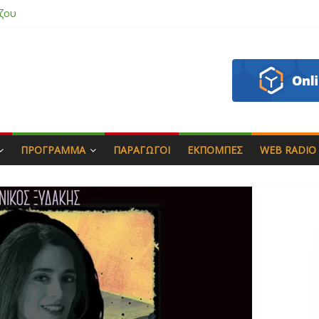
άς & Γιώργος Στρατάκης
απητός
ασάδη
ζου
ΠΡΌΓΡΑΜΜΑ
ΠΑΡΑΓΩΓΟΊ
ΕΚΠΟΜΠΈΣ
WEB RADIO